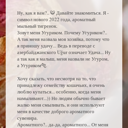
Ну, как я вам?.. 🐯 Давайте знакомиться. Я -
символ нового 2022 года, ароматный
мыльный тигренок.
Зовут меня Угуриком. Почему Угуриком?..
А так меня назвала моя хозяйка, потому что
я приношу удачу... Ведь в переводе с
азербайджанского Uğur означает Удача... Ну
а так как я малыш, меня назвали не Угуром,
а Угуриком🐅.
Хочу сказать, что несмотря на то, что
принадлежу семейству кошачьих, я очень
люблю купаться... особенно, когда меня
намыливают...)) Но людям обычно бывает
жалко меня смыливать, и они используют
меня в качестве доброго ароматного
сувенира.
Ароматного?.. да-да, ароматного... От меня