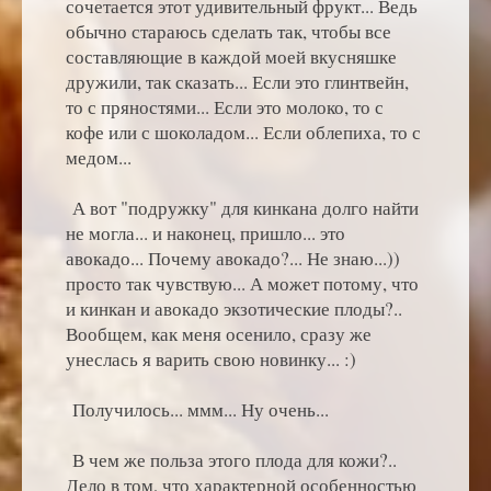
сочетается этот удивительный фрукт... Ведь
обычно стараюсь сделать так, чтобы все
составляющие в каждой моей вкусняшке
дружили, так сказать... Если это глинтвейн,
то с пряностями... Если это молоко, то с
кофе или с шоколадом... Если облепиха, то с
медом...
А вот "подружку" для кинкана долго найти
не могла... и наконец, пришло... это
авокадо... Почему авокадо?... Не знаю...))
просто так чувствую... А может потому, что
и кинкан и авокадо экзотические плоды?..
Вообщем, как меня осенило, сразу же
унеслась я варить свою новинку... :)
Получилось... ммм... Ну очень...
В чем же польза этого плода для кожи?..
Дело в том, что характерной особенностью